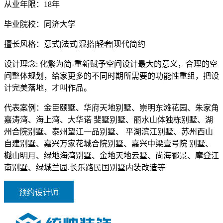
从业年限：
18年
毕业院校：
同济大学
擅长风格：
意式|法式|混搭|轻奢|现代简约
设计理念:
化繁为简-重新赋予空间设计最大的意义，合理的空
间整体规划，给家更多的不同时期所需要的功能性重组，把设
计完美落地，才叫作品。
代表案例：
金臣颐墅、华府天地别墅、崇明东滩花园、朱家角
嘉涛湾、海上湾、大华诺 斐墅别墅、丽水山体独栋别墅、湖
州合院别墅、泰州望江一品别墅、 平湖滨江别墅、苏州西山
自建别墅、嘉兴万家花城合院别墅、嘉兴中梁壹号院 别墅、
樾山明月、绿地海湾别墅、金地天地云墅、尚海郦景、摩登江
南别墅、绿城兰园.长乐路民国别墅内装改造等
预约设计师