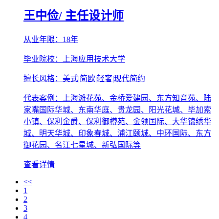
王中俭
/ 主任设计师
从业年限：18年
毕业院校：上海应用技术大学
擅长风格：美式|简欧|轻奢|现代简约
代表案例：上海滩花苑、金桥爱建园、东方知音苑、陆
家嘴国际华城、东南华庭、贵龙园、阳光花城、毕加索
小镇、保利金爵、保利御樽苑、金领国际、大华锦绣华
城、明天华城、印象春城、浦江颐城、中环国际、东方
御花园、名江七星城、新弘国际等
查看详情
<<
1
2
3
4