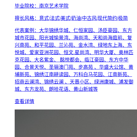
毕业院校：南京艺术学院
擅长风格：意式|法式|美式|奶油|中古风|现代简约|极简
代表案例：大华锦绣华城、仁恒家园、汤臣豪园、东方
城市花园、阳光城愉景湾、海尚湾、天和尚海庭前、复
兴南苑、和平花园、兰沁苑、金水湾、绿地东上海、东
悦城、爱家亚洲花园、恒文.星尚湾、明华大厦、奥林匹
克花园、大名紫金、 酩悦都会、临江豪园、东方中华
园、合景天悦、圣骊澳门苑、步高苑 、华盛大公馆、黄
埔新苑、锦绣江南耕读园、万科白马花园、江南新苑、
招商云澜湾、锦绣云澜 、天晋小区、绿洲康城、浦发御
城、东方龙苑、朗拾花语、黄山新城等
查看详情