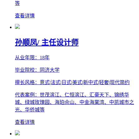
等
查看详情
孙顺凤
/ 主任设计师
从业年限：18年
毕业院校：同济大学
擅长风格：意式|法式|日式|美式|新中式|轻奢|现代简约
代表案例：世茂滨江、仁恒滨江、汇豪天下、锦绣华
城、绿城玫瑰园、海珀佘山、中金海棠湾、中凯城市之
光、华侨城等
查看详情